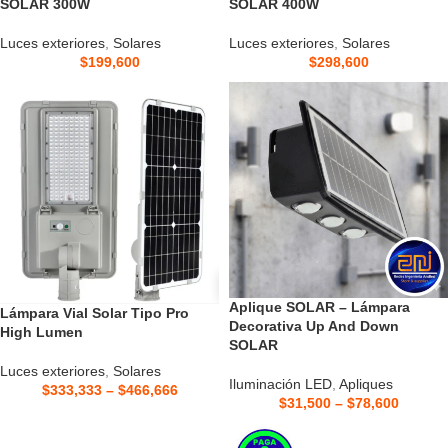
SOLAR 300W
SOLAR 400W
Luces exteriores
,
Solares
Luces exteriores
,
Solares
$
199,600
$
298,600
Aplique SOLAR – Lámpara
Lámpara Vial Solar Tipo Pro
Decorativa Up And Down
High Lumen
SOLAR
Luces exteriores
,
Solares
Iluminación LED
,
Apliques
$
333,333
–
$
466,666
$
31,500
–
$
78,600