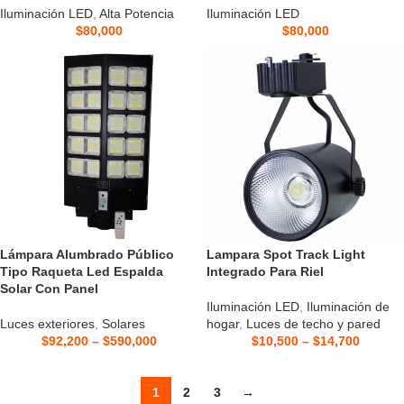
Iluminación LED
,
Alta Potencia
Iluminación LED
$
80,000
$
80,000
Lámpara Alumbrado Público
Lampara Spot Track Light
Tipo Raqueta Led Espalda
Integrado Para Riel
Solar Con Panel
Iluminación LED
,
Iluminación de
Luces exteriores
,
Solares
hogar
,
Luces de techo y pared
$
92,200
–
$
590,000
$
10,500
–
$
14,700
1
2
3
→