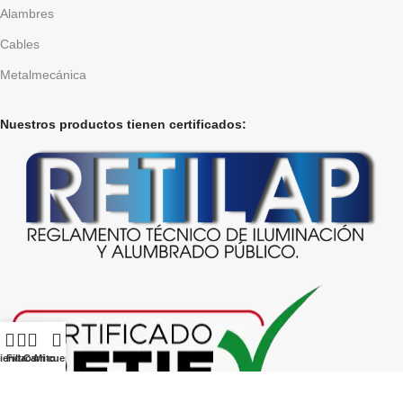
Alambres
Cables
Metalmecánica
Nuestros productos tienen certificados:
ienda
Filtros
Carrito
Mi cuenta